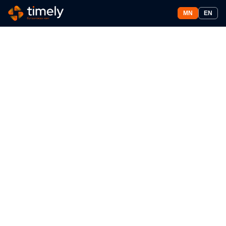
MN
EN